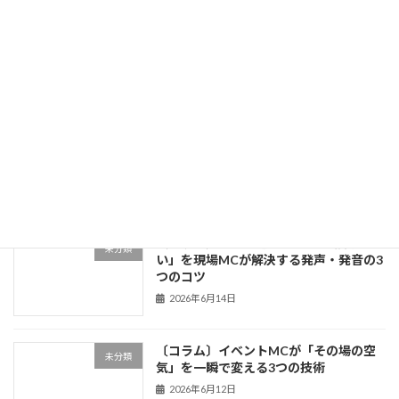
〔コラム〕ライブコマース市場が急成長
未分類
中！日本No.1ライブコマーサーから学ぶ
「売れる配信」の本質
2026年6月18日
〔コラム〕「話が面白い人」は何が違う
未分類
のか？伝説のMCから学ぶトーク術3つの
法則
2026年6月18日
〔コラム〕「声が通らない」「滑舌が悪
未分類
い」を現場MCが解決する発声・発音の3
つのコツ
2026年6月14日
〔コラム〕イベントMCが「その場の空
未分類
気」を一瞬で変える3つの技術
2026年6月12日