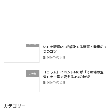
〔コラム〕「話が面白い人」は何が違う
未分類
のか？伝説のMCから学ぶトーク術3つの
法則
2026年6月18日
〔コラム〕「声が通らない」「滑舌が悪
未分類
い」を現場MCが解決する発声・発音の3
つのコツ
2026年6月14日
〔コラム〕イベントMCが「その場の空
未分類
気」を一瞬で変える3つの技術
2026年6月12日
カテゴリー