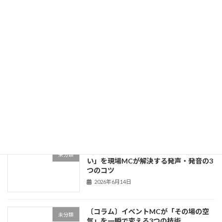
2026年6月19日
〔コラム〕ライブコマース市場が急成長
未分類
中！日本No.1ライブコマーサーから学ぶ
「売れる配信」の本質
2026年6月18日
〔コラム〕「話が面白い人」は何が違う
未分類
のか？伝説のMCから学ぶトーク術3つの
法則
2026年6月18日
〔コラム〕「声が通らない」「滑舌が悪
未分類
い」を現場MCが解決する発声・発音の3
つのコツ
2026年6月14日
〔コラム〕イベントMCが「その場の空
未分類
気」を一瞬で変える3つの技術