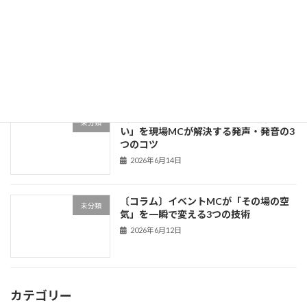
〔コラム〕「話が面白い人」は何が違う
未分類
のか？伝説のMCから学ぶトーク術3つの
法則
2026年6月18日
〔コラム〕「声が通らない」「滑舌が悪
未分類
い」を現場MCが解決する発声・発音の3
つのコツ
2026年6月14日
〔コラム〕イベントMCが「その場の空
未分類
気」を一瞬で変える3つの技術
2026年6月12日
カテゴリー